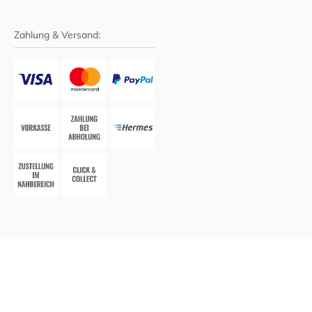
Zahlung & Versand:
Website-System:
Smarda Apotheken-Edition
• Design &
Umsetzung:
WESEO