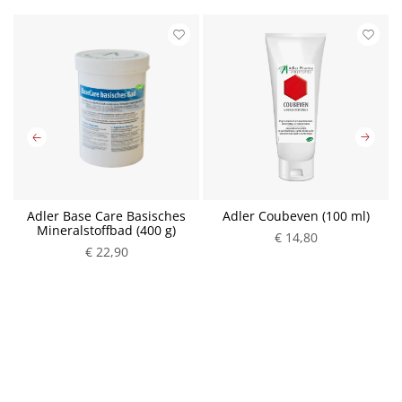
Adler Base Care Basisches
Adler Coubeven (100 ml)
Mineralstoffbad (400 g)
€ 14,80
€ 22,90
P
P
r
r
e
e
i
i
s
s