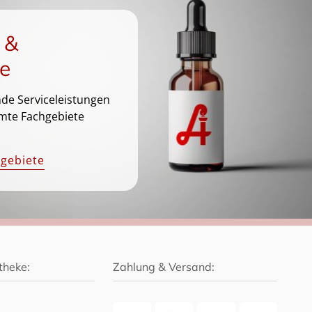
 &
e
de Serviceleistungen
mte Fachgebiete
hgebiete
theke:
Zahlung & Versand: