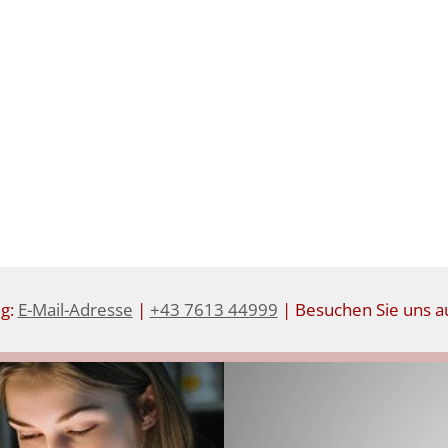
r
r
e
e
i
i
s
s
ng:
E-Mail-Adresse
|
+43 7613 44999
| Besuchen Sie uns au