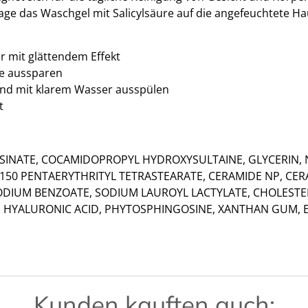
ge das Waschgel mit Salicylsäure auf die angefeuchtete Hau
r mit glättendem Effekt
ie aussparen
end mit klarem Wasser ausspülen
t
SINATE, COCAMIDOPROPYL HYDROXYSULTAINE, GLYCERIN,
50 PENTAERYTHRITYL TETRASTEARATE, CERAMIDE NP, CER
 SODIUM BENZOATE, SODIUM LAUROYL LACTYLATE, CHOLES
 HYALURONIC ACID, PHYTOSPHINGOSINE, XANTHAN GUM, 
Kunden kauften auch: