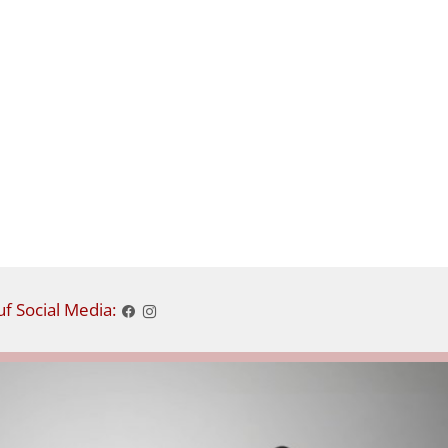
e
i
s
f Social Media: