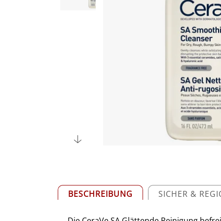
BESCHREIBUNG
SICHER & REG
Die CeraVe SA Glättende Reinigung befre