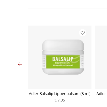
ichtspflege
Adler Balsalip Lippenbalsam (5 ml)
Adler
konzentriert
€ 7,95
P