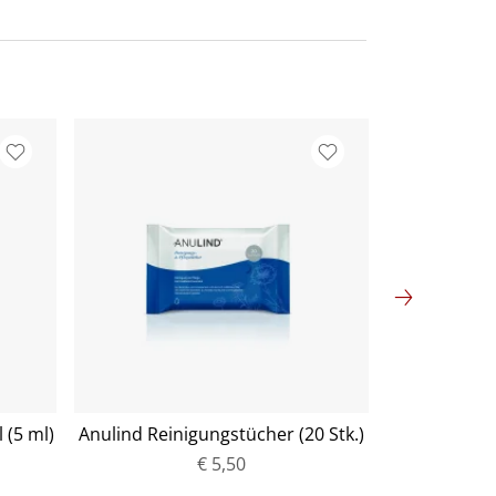
 (5 ml)
Anulind Reinigungstücher (20 Stk.)
Bepanth
€ 5,50
P
r