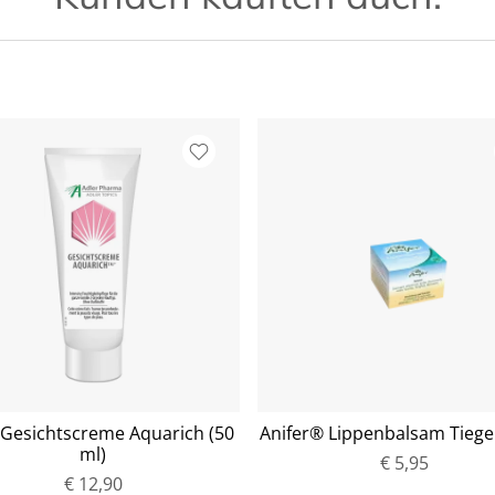
 Gesichtscreme Aquarich (50
Anifer® Lippenbalsam Tiegel
ml)
€ 5,95
€ 12,90
P
P