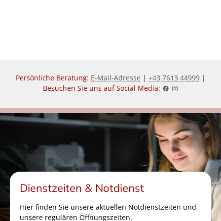
i
i
s
s
Persönliche Beratung:
E-Mail-Adresse
|
+43 7613 44999
|
Besuchen Sie uns auf Social Media:
Dienstzeiten & Notdienst
Hier finden Sie unsere aktuellen Notdienstzeiten und
unsere regulären Öffnungszeiten.