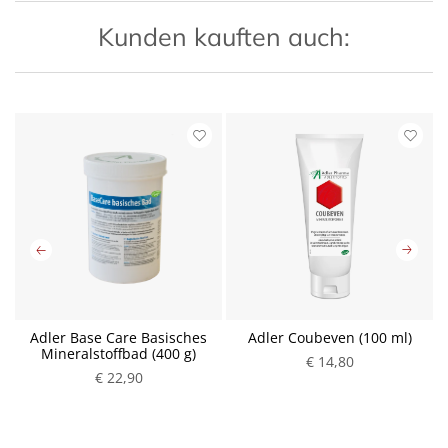
Kunden kauften auch:
Adler Base Care Basisches
Adler Coubeven (100 ml)
Mineralstoffbad (400 g)
€ 14,80
€ 22,90
P
P
r
r
e
e