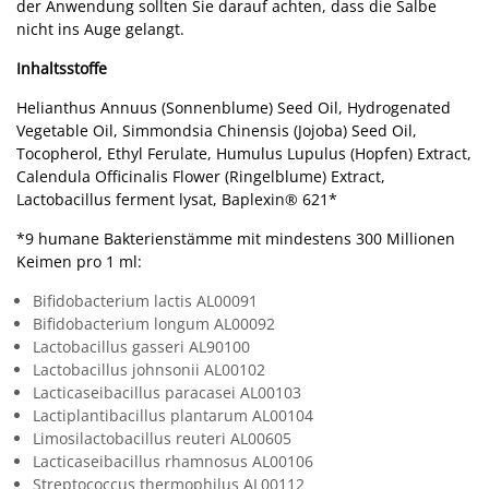
der Anwendung sollten Sie darauf achten, dass die Salbe
nicht ins Auge gelangt.
Inhaltsstoffe
Helianthus Annuus (Sonnenblume) Seed Oil, Hydrogenated
Vegetable Oil, Simmondsia Chinensis (Jojoba) Seed Oil,
Tocopherol, Ethyl Ferulate, Humulus Lupulus (Hopfen) Extract,
Calendula Officinalis Flower (Ringelblume) Extract,
Lactobacillus ferment lysat, Baplexin® 621*
*9 humane Bakterienstämme mit mindestens 300 Millionen
Keimen pro 1 ml:
Bifidobacterium lactis
AL00091
Bifidobacterium longum
AL00092
Lactobacillus gasseri
AL90100
Lactobacillus johnsonii
AL00102
Lacticaseibacillus paracasei
AL00103
Lactiplantibacillus plantarum
AL00104
Limosilactobacillus reuteri
AL00605
Lacticaseibacillus rhamnosus
AL00106
Streptococcus thermophilus
AL00112