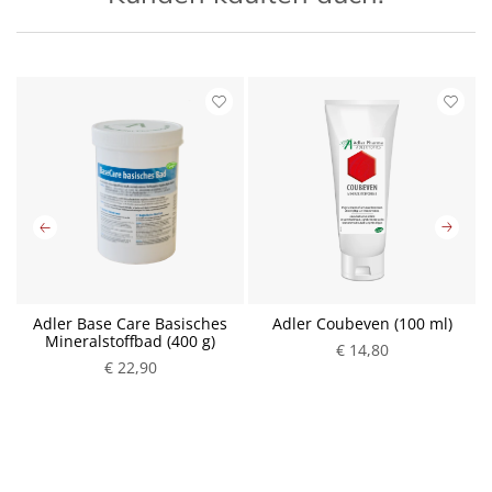
Adler Base Care Basisches
Adler Coubeven (100 ml)
Mineralstoffbad (400 g)
€ 14,80
€ 22,90
P
P
r
r
e
e
i
i
s
s