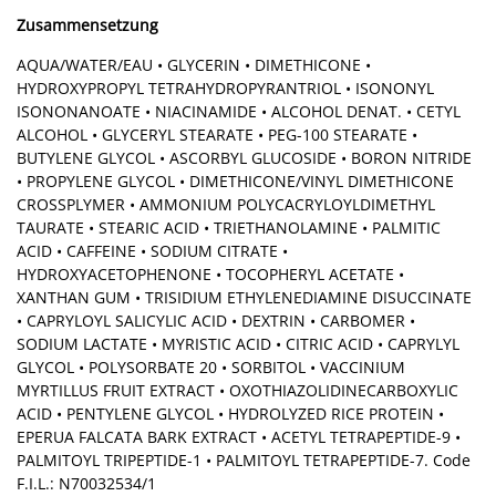
Zusammensetzung
AQUA/WATER/EAU • GLYCERIN • DIMETHICONE •
HYDROXYPROPYL TETRAHYDROPYRANTRIOL • ISONONYL
ISONONANOATE • NIACINAMIDE • ALCOHOL DENAT. • CETYL
ALCOHOL • GLYCERYL STEARATE • PEG-100 STEARATE •
BUTYLENE GLYCOL • ASCORBYL GLUCOSIDE • BORON NITRIDE
• PROPYLENE GLYCOL • DIMETHICONE/VINYL DIMETHICONE
CROSSPLYMER • AMMONIUM POLYCACRYLOYLDIMETHYL
TAURATE • STEARIC ACID • TRIETHANOLAMINE • PALMITIC
ACID • CAFFEINE • SODIUM CITRATE •
HYDROXYACETOPHENONE • TOCOPHERYL ACETATE •
XANTHAN GUM • TRISIDIUM ETHYLENEDIAMINE DISUCCINATE
• CAPRYLOYL SALICYLIC ACID • DEXTRIN • CARBOMER •
SODIUM LACTATE • MYRISTIC ACID • CITRIC ACID • CAPRYLYL
GLYCOL • POLYSORBATE 20 • SORBITOL • VACCINIUM
MYRTILLUS FRUIT EXTRACT • OXOTHIAZOLIDINECARBOXYLIC
ACID • PENTYLENE GLYCOL • HYDROLYZED RICE PROTEIN •
EPERUA FALCATA BARK EXTRACT • ACETYL TETRAPEPTIDE-9 •
PALMITOYL TRIPEPTIDE-1 • PALMITOYL TETRAPEPTIDE-7. Code
F.I.L.: N70032534/1