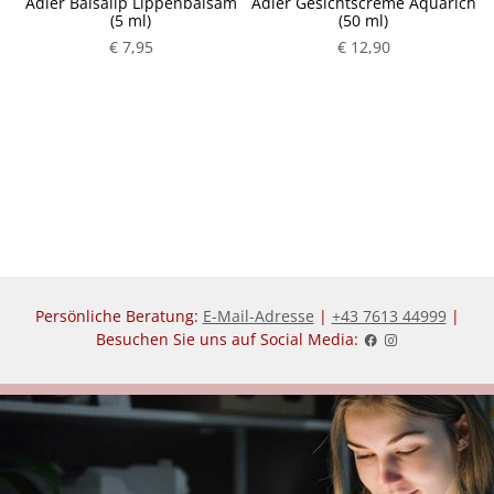
ge
Adler Balsalip Lippenbalsam
Adler Gesichtscreme Aquarich
(5 ml)
(50 ml)
€ 7,95
€ 12,90
P
P
r
r
e
e
i
i
s
s
Persönliche Beratung:
E-Mail-Adresse
|
+43 7613 44999
|
Besuchen Sie uns auf Social Media: