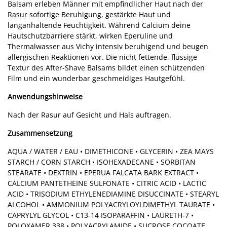
Balsam erleben Männer mit empfindlicher Haut nach der
Rasur sofortige Beruhigung, gestärkte Haut und
langanhaltende Feuchtigkeit. Während Calcium deine
Hautschutzbarriere stärkt, wirken Eperuline und
Thermalwasser aus Vichy intensiv beruhigend und beugen
allergischen Reaktionen vor. Die nicht fettende, flüssige
Textur des After-Shave Balsams bildet einen schützenden
Film und ein wunderbar geschmeidiges Hautgefühl.
Anwendungshinweise
Nach der Rasur auf Gesicht und Hals auftragen.
Zusammensetzung
AQUA / WATER / EAU • DIMETHICONE • GLYCERIN • ZEA MAYS
STARCH / CORN STARCH • ISOHEXADECANE • SORBITAN
STEARATE • DEXTRIN • EPERUA FALCATA BARK EXTRACT •
CALCIUM PANTETHEINE SULFONATE • CITRIC ACID • LACTIC
ACID • TRISODIUM ETHYLENEDIAMINE DISUCCINATE • STEARYL
ALCOHOL • AMMONIUM POLYACRYLOYLDIMETHYL TAURATE •
CAPRYLYL GLYCOL • C13-14 ISOPARAFFIN • LAURETH-7 •
POLOXAMER 338 • POLYACRYLAMIDE • SUCROSE COCOATE