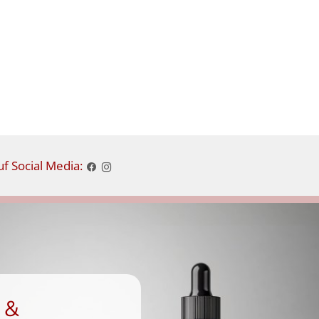
f Social Media:
 &