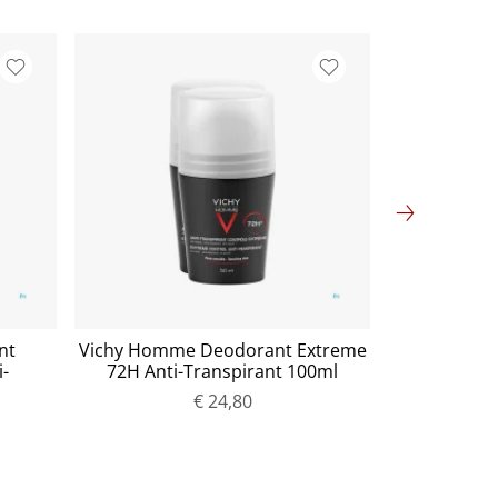
nt
Vichy Homme Deodorant Extreme
Vichy Hom
-
72H Anti-Transpirant 100ml
€ 24,80