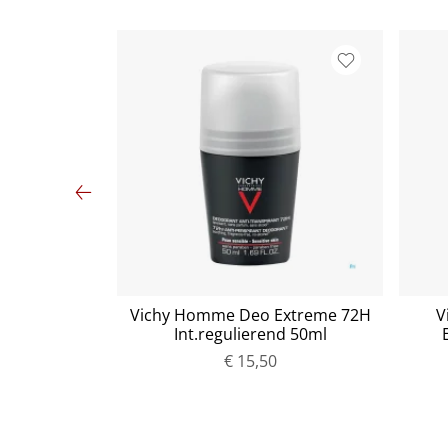
/balsam/ca
Vichy Homme Deo Extreme 72H
V
Int.regulierend 50ml
€ 15,50