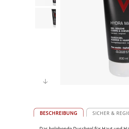
BESCHREIBUNG
SICHER & REG
Das belebende Duschgel für Haut und Ha