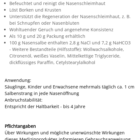
Befeuchtet und reinigt die Nasenschleimhaut
Löst Borken und Krusten
Unterstützt die Regeneration der Nasenschleimhaut, z. B.
bei Schnupfen oder Nasenbluten
Wohltuender Geruch und angenehme Konsistenz
Als 10 g und 20 g Packung erhältlich
100 g Nasensalbe enthalten 2,8 g NaCl und 7,2 g NaHCO3
- Weitere Bestandteile (Hilfsstoffe): Wollwachsalkohole,
Citronenöl, weißes Vaselin, Mittelkettige Triglyceride,
dickflüssiges Paraffin, Cetylstearylalkohol
Anwendung:
Säuglinge, Kinder und Erwachsene mehrmals täglich ca. 1 cm
Salbenstrang in jede Nasenöffnung
Anbruchstabilität:
Entspricht der Haltbarkeit - bis 4 Jahre
Pflichtangaben
Über Wirkungen und mögliche unerwünschte Wirkungen
dieses Medizinproduktes informieren Gebrauchsanweisung,