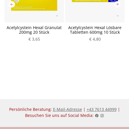
1
Acetylcystein Hexal Granulat
Acetylcystein Hexal Lösbare
200mg 20 Stück
Tabletten 600mg 10 Stück
P
€ 3,65
€ 4,80
r
P
e
r
i
e
s
i
s
Persönliche Beratung:
E-Mail-Adresse
|
+43 7613 44999
|
Besuchen Sie uns auf Social Media: