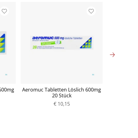
 600mg
Aeromuc Tabletten Löslich 600mg
Allergo-com
20 Stück
P
€ 10,15
r
e
i
s