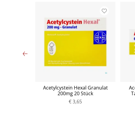
auger 1 Stück
Acetylcystein Hexal Granulat
Ac
200mg 20 Stück
T
€ 3,65
P
r
e
i
s