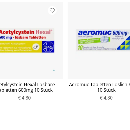
etylcystein Hexal Lösbare
Aeromuc Tabletten Löslich
abletten 600mg 10 Stück
10 Stück
P
€ 4,80
P
€ 4,80
r
r
e
e
i
i
s
s