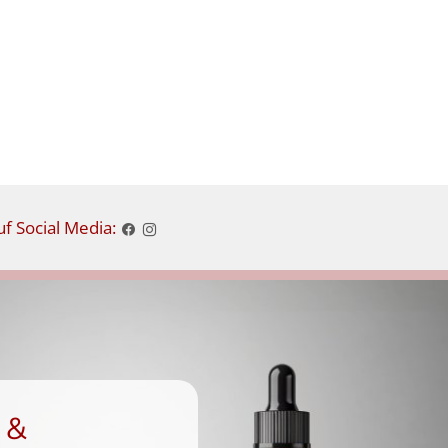
f Social Media:
 &