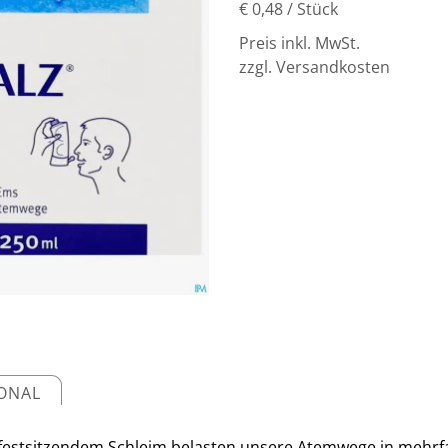
€ 0,48
/ Stück
Preis inkl. MwSt.
zzgl. Versandkosten
IONAL
festsitzendem Schleim belasten unsere Atemwege in mehrfa