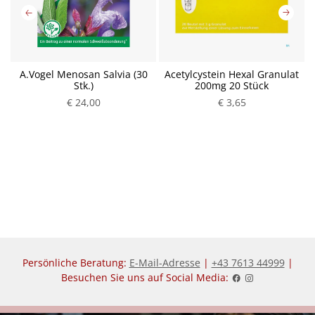
g
A.Vogel Menosan Salvia (30
Acetylcystein Hexal Granulat
Stk.)
200mg 20 Stück
P
€ 24,00
P
€ 3,65
r
r
e
e
i
i
s
s
Persönliche Beratung:
E-Mail-Adresse
|
+43 7613 44999
|
Besuchen Sie uns auf Social Media: