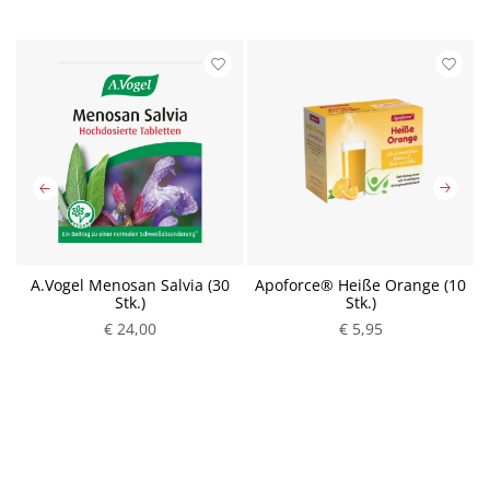
0
A.Vogel Menosan Salvia (30
Apoforce® Heiße Orange (10
Stk.)
Stk.)
€ 24,00
P
€ 5,95
P
r
r
e
e
i
i
s
s