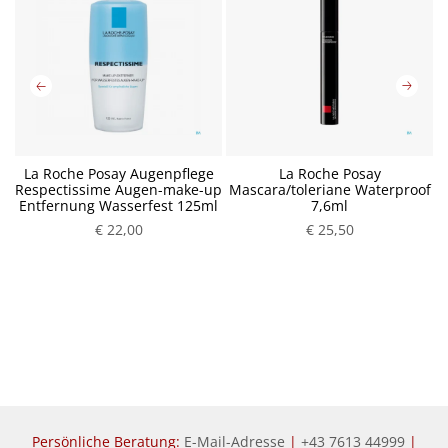
La Roche Posay Augenpflege
La Roche Posay
Respectissime Augen-make-up
Mascara/toleriane Waterproof
Entfernung Wasserfest 125ml
7,6ml
P
P
€ 22,00
€ 25,50
r
r
e
e
i
i
s
s
Persönliche Beratung:
E-Mail-Adresse
|
+43 7613 44999
|