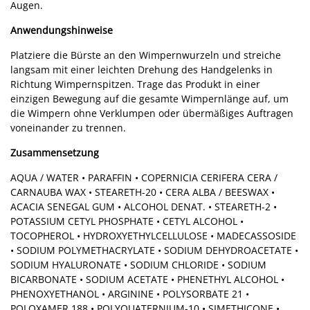
Augen.
Anwendungshinweise
Platziere die Bürste an den Wimpernwurzeln und streiche
langsam mit einer leichten Drehung des Handgelenks in
Richtung Wimpernspitzen. Trage das Produkt in einer
einzigen Bewegung auf die gesamte Wimpernlänge auf, um
die Wimpern ohne Verklumpen oder übermäßiges Auftragen
voneinander zu trennen.
Zusammensetzung
AQUA / WATER • PARAFFIN • COPERNICIA CERIFERA CERA /
CARNAUBA WAX • STEARETH-20 • CERA ALBA / BEESWAX •
ACACIA SENEGAL GUM • ALCOHOL DENAT. • STEARETH-2 •
POTASSIUM CETYL PHOSPHATE • CETYL ALCOHOL •
TOCOPHEROL • HYDROXYETHYLCELLULOSE • MADECASSOSIDE
• SODIUM POLYMETHACRYLATE • SODIUM DEHYDROACETATE •
SODIUM HYALURONATE • SODIUM CHLORIDE • SODIUM
BICARBONATE • SODIUM ACETATE • PHENETHYL ALCOHOL •
PHENOXYETHANOL • ARGININE • POLYSORBATE 21 •
POLOXAMER 188 • POLYQUATERNIUM-10 • SIMETHICONE •