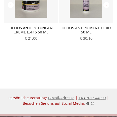
HELIOS ANTI RÖTUNGEN
HELIOS ANTIPIGMENT FLUID
CREME LSF15 50 ML
50 ML
€ 21,00
P
€ 30,10
P
r
r
e
e
i
i
s
s
Persönliche Beratung:
E-Mail-Adresse
|
+43 7613 44999
|
Besuchen Sie uns auf Social Media: