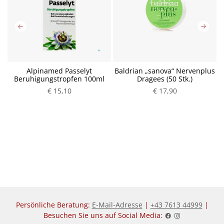
Alpinamed Passelyt
Baldrian „sanova“ Nervenplus
B
Beruhigungstropfen 100ml
Dragees (50 Stk.)
P
P
€ 15,10
€ 17,90
r
r
e
e
i
i
s
s
Persönliche Beratung:
E-Mail-Adresse
|
+43 7613 44999
|
Besuchen Sie uns auf Social Media: